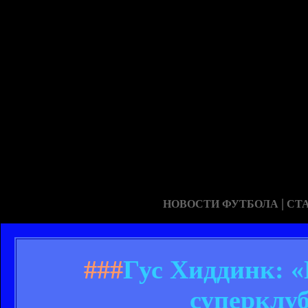
|
НОВОСТИ ФУТБОЛА
СТ
###
Гус Хиддинк: «
суперклу