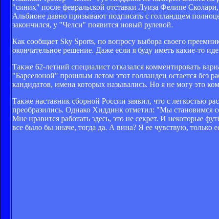
"синих" после февральской отставки Луиза Фелипе Сколари, 
Альбионе давно призывают подписать с голландцем полноцен
закончился, у "Челси" появится новый рулевой.
Как сообщает Sky Sports, по вопросу выбора своего преемн
окончательное решение. Даже если я буду иметь какие-то идеи
Также 62-летний специалист отказался комментировать вариа
"Барселоной" прошлым летом этот голландец остается без р
кандидатов, имена которых назывались. Но я не могу это к
Также наставник сборной России заявил, что с легкостью рас
преобразились. Однако Хиддинк отметил: "Мы становимся се
Мне нравится работать здесь, это не секрет. И некоторые фу
все было бы иначе, тогда да. А вина? Я ее чувствую, только 