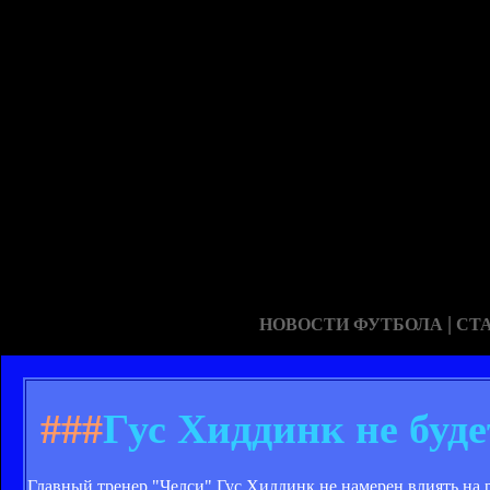
|
НОВОСТИ ФУТБОЛА
СТ
###
Гус Хиддинк не буде
Главный тренер "Челси" Гус Хиддинк не намерен влиять на 