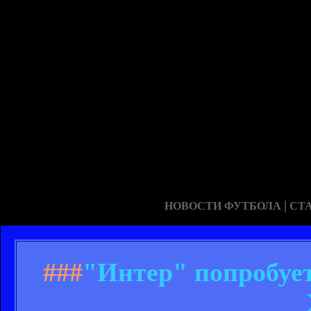
|
НОВОСТИ ФУТБОЛА
СТ
###
"Интер" попробует