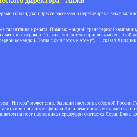
ческого директора "Анжи"
вью голландской прессе рассказал о переговорах с махачкалин
тные талантливые ребята. Помимо мощной трансферной кампании
 местных игроков. Сначала они хотели привлечь меня к этой ра
первой командой. Тогда я был готов к этому", — сказал Хиддинк
енером "Интера" может стать бывший наставник сборной России
тавит свой пост после финала Лиги чемпионов, который состоит
дидатом на пост наставника нерадзурри считается Лоран Блан, к