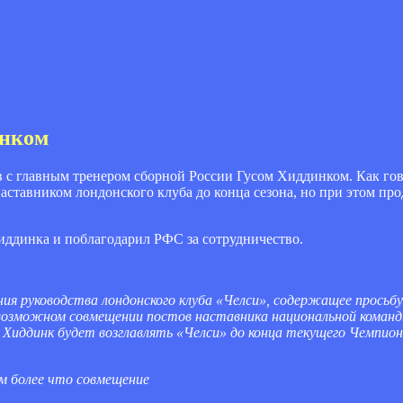
инком
в с главным тренером сборной России Гусом Хиддинком. Как гов
ставником лондонского клуба до конца сезона, но при этом про
иддинка и поблагодарил РФС за сотрудничество.
 руководства лондонского клуба «Челси», содержащее просьбу 
 возможном совмещении постов наставника национальной команд
 Хиддинк будет возглавлять «Челси» до конца текущего Чемпио
м более что совмещение