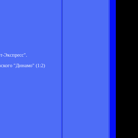
т-Экспресс".
ского "Динамо" (1:2)