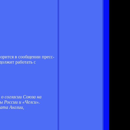
орится в сообщении пресс-
должит работать с
о согласии Союза на
ы России и «Челси».
ната Англии,