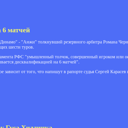
 6 матчей
"Динамо" - "Анжи" толкнувший резервного арбитра Романа Черн
щих шести туров.
егламента РФС "умышленный толчок, совершенный игроком или 
зывается дисквалификацией на 6 матчей".
 зависит от того, что напишут в рапорте судья Сергей Карасев
у Гуса Хиддинка