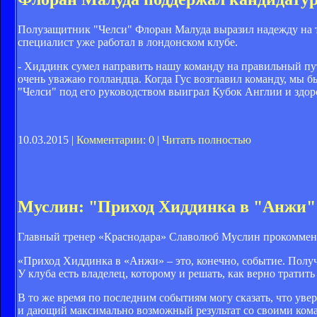
Полузащитник "Челси" Флоран Малуда выразил надежду на т
специалист уже работал в лондонском клубе.
- Хиддинк сумел направить нашу команду на правильный пут
очень уважаю голландца. Когда Гус возглавил команду, мы б
"Челси" под его руководством выиграл Кубок Англии и здор
10.03.2015 |
Комментарии: 0
|
Читать полностью
Муслин: "Приход Хиддинка в "Анжи" 
Главный тренер «Краснодара» Славолюб Муслин прокоммент
«Приход Хиддинка в «Анжи» – это, конечно, событие. Получи
У клуба есть владелец, которому и решать, как верно тратить
В то же время по последним событиям могу сказать, что у
и дающий максимально возможный результат со своими кома