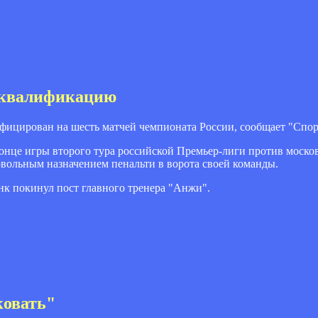
сквалификацию
ицирован на шесть матчей чемпионата России, сообщает "Спор
 конце игры второго тура российской Премьер-лиги против москов
овольным назначением пенальти в ворота своей команды.
нк покинул пост главного тренера "Анжи".
ковать"