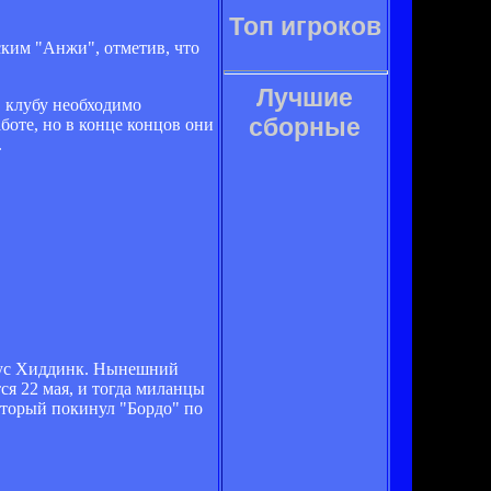
Топ игроков
ским "Анжи", отметив, что
Лучшие
, клубу необходимо
сборные
боте, но в конце концов они
.
 Гус Хиддинк. Нынешний
ся 22 мая, и тогда миланцы
оторый покинул "Бордо" по