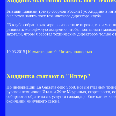
Хиддинк был готов занять пост техни
Бывший главный тренер сборной России Гус Хиддинк в интер
был готов занять пост технического директора клуба.
"В клубе собраны как хорошо известные игроки, так и мес
развивать молодёжную академию, чтобы подтягивать молодых
захотели, чтобы я работал техническим директором только с 
10.03.2015 |
Комментарии: 0
|
Читать полностью
Хиддинка сватают в "Интер"
По информации La Gazzetta dello Sport, новым главным тр
рулевой чемпионов Италии Жозе Моуринью, скорее всего, ос
собираются обратиться к услугам голландца. Еще одним кан
окончании минувшего сезона.