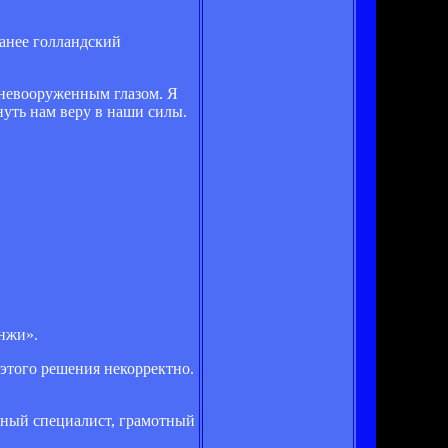
анее голландский
 невооруженным глазом. Я
нуть нам веру в наши силы.
нжи».
 этого решения некорректно.
сный специалист, грамотный