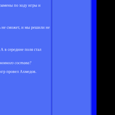
 замены по ходу игры и
ь не сможет, и мы решили не
 А в середине поля стал
сновного состава?
 игр провел Ахмедов.