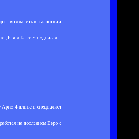
орты возглавить каталонский
нии Дэвид Бекхэм подписал
вт Арно Филипс и специалист
работал на последнем Евро с