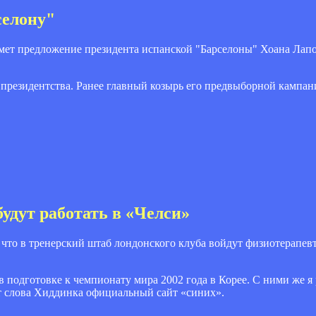
селону"
имет предложение президента испанской "Барселоны" Хоана Лап
 президентства. Ранее главный козырь его предвыборной кампа
удут работать в «Челси»
 что в тренерский штаб лондонского клуба войдут физиотерапе
 подготовке к чемпионату мира 2002 года в Корее. С ними же я 
ит слова Хиддинка официальный сайт «синих».