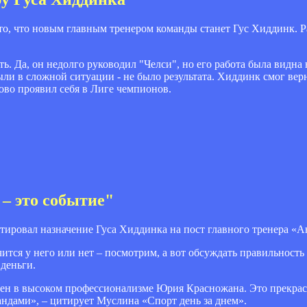
о, что новым главным тренером команды станет Гус Хиддинк. Р
ь. Да, он недолго руководил "Челси", но его работа была видна
ыли в сложной ситуации - не было результата. Хиддинк смог вер
ово проявил себя в Лиге чемпионов.
– это событие"
ировал назначение Гуса Хиддинка на пост главного тренера «А
тся у него или нет – посмотрим, а вот обсуждать правильность
 деньги.
верен в высоком профессионализме Юрия Красножана. Это прекра
ндами», – цитирует Муслина «Спорт день за днем».