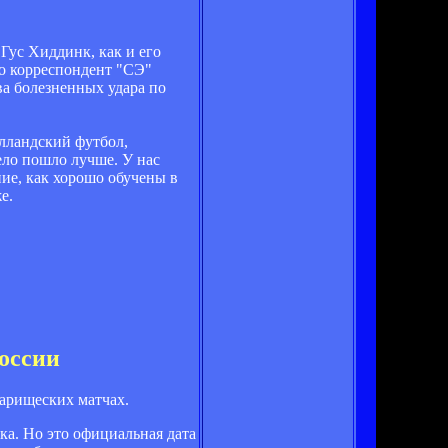
Гус Хиддинк, как и его
го корреспондент "СЭ"
а болезненных удара по
олландский футбол,
ело пошло лучше. У нас
ние, как хорошо обучены в
е.
России
варищеских матчах.
ка. Но это официальная дата