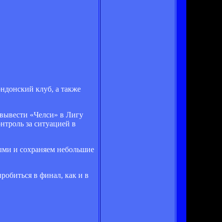
ондонский клуб, а также
 вывести «Челси» в Лигу
нтроль за ситуацией в
рыми и сохраняем небольшие
обиться в финал, как и в