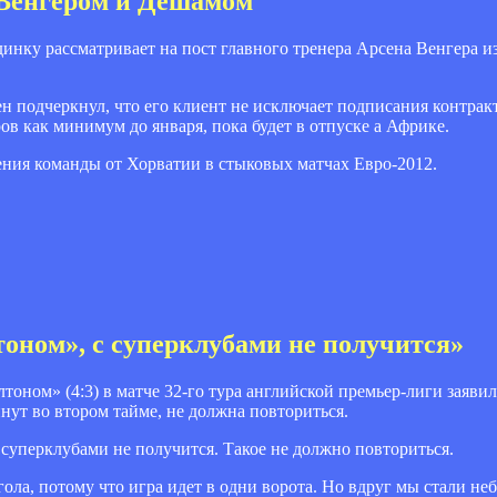
Венгером и Дешамом
нку рассматривает на пост главного тренера Арсена Венгера и
 подчеркнул, что его клиент не исключает подписания контракт
ов как минимум до января, пока будет в отпуске а Африке.
ения команды от Хорватии в стыковых матчах Евро-2012.
тоном», с суперклубами не получится»
ном» (4:3) в матче 32-го тура английской премьер-лиги заявил,
инут во втором тайме, не должна повториться.
 с суперклубами не получится. Такое не должно повториться.
гола, потому что игра идет в одни ворота. Но вдруг мы стали н