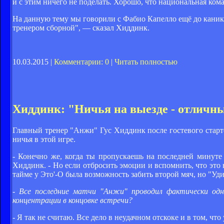
и с этим ничего не поделать. Хорошо, что национальная ком
На данную тему мы говорили с Фабио Капелло ещё до каникул
тренером сборной", — сказал Хиддинк.
10.03.2015 |
Комментарии: 0
|
Читать полностью
Хиддинк: "Ничья на выезде - отличны
Главный тренер "Анжи" Гус Хиддинк после гостевого старто
ничья в этой игре.
- Конечно же, когда ты пропускаешь на последней минуте
Хиддинк. - Но если отбросить эмоции и вспомнить, что это 
тайме у Это'-О была возможность забить второй мяч, но "Уди
- Все последние матчи "Анжи" проводил фактически одни
концентрации в концовке встречи?
- Я так не считаю. Все дело в неудачном отскоке и в том, чт