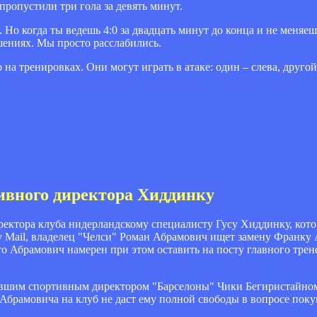
пропустили три гола за девять минут.
 Но когда ты ведешь 4:0 за двадцать минут до конца и не меняе
ешениях. Мы просто расслабились.
на тренировках. Они могут играть в атаке: один – слева, другой
тивного директора Хиддинку
ректора клуба нидерландскому специалисту Гусу Хиддинку, кот
 Mail, владелец "Челси" Роман Абрамович ищет замену Франку 
 что Абрамович намерен при этом оставить на посту главного тре
бывшим спортивным директором "Барселоны" Чики Бегиристайном
Абрамовича на клуб не даст ему полной свободы в вопросе пок