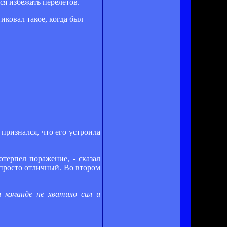
ся избежать перелетов.
иковал такое, когда был
признался, что его устроила
терпел поражение, - сказал
 просто отличный. Во втором
 команде не хватило сил и