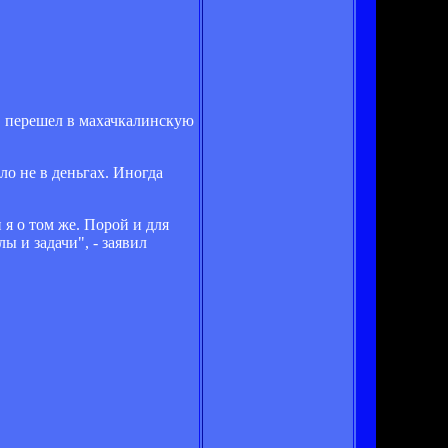
в перешел в махачкалинскую
ло не в деньгах. Иногда
я о том же. Порой и для
ы и задачи", - заявил