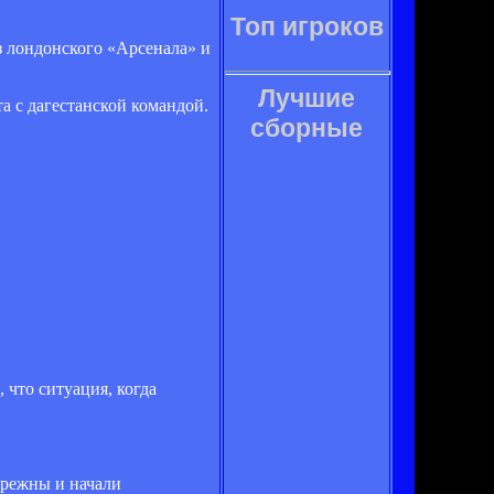
Топ игроков
з лондонского «Арсенала» и
Лучшие
а с дагестанской командой.
сборные
 что ситуация, когда
ебрежны и начали