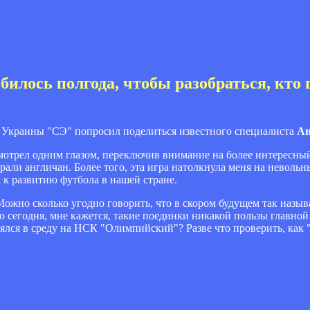
илось полгода, чтобы разобраться, кто 
 Украины "СЭ" попросил поделиться известного специалиста
Ан
мотрел одним глазом, переключив внимание на более интересный
рали англичан. Более того, эта игра натолкнула меня на неволь
к развитию футбола в нашей стране.
. Можно сколько угодно говорить, что в скором будущем так назы
о сегодня, мне кажется, такие поединки никакой пользы главной
оялся в среду на НСК "Олимпийский"? Разве что проверить, как 