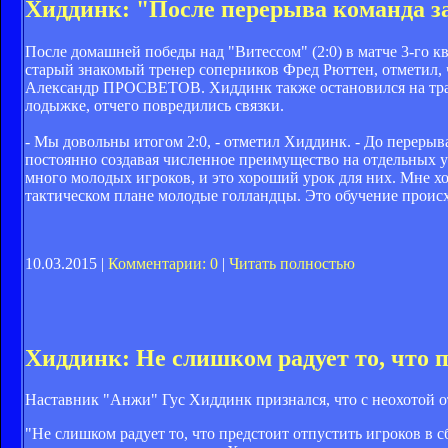
Хиддинк: "После перерыва команда з
После домашней победы над "Витессом" (2:0) в матче 3-го 
старый знакомый тренер соперников Фред Рюттен, отметил, ч
Александр ПРОСВЕТОВ. Хиддинк также остановился на травм
лодыжке, отчего повредились связки.
- Мы довольны итогом 2:0, - отметил Хиддинк. - До переры
постоянно создавая численное преимущество на отдельных уч
много молодых игроков, и это хороший урок для них. Мне хо
тактическом плане молодые голландцы. Это обучение происхо
10.03.2015 |
Комментарии: 0
|
Читать полностью
Хиддинк: Не слишком радует то, что 
Наставник "Анжи" Гус Хиддинк признался, что с неохотой о
"Не слишком радует то, что предстоит отпустить игроков в 