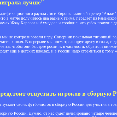
аиграла лучше"
квалификационного раунда Лиги Европы главный тренер "Анжи" 
то в матче получилось два разных тайма, передает из Раменско
ах Жоау Карлоса и Ахмедова и сообщил, что узбек получил дв
ва мы не контролировали игру. Соперник показывал типичный г
астках поля. В перерыве мы посмотрели друг другу в глаза, и д
чется, чтобы они быстрее росли и, в частности, обратили внима
дит еще в детских школах, и в России надо стремиться к тому ж
предстоит отпустить игроков в сборную 
тпускает своих футболистов в сборную России для участия в то
сборную России. Думаю, от нас будет делегировано четыре челове