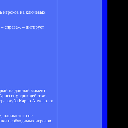
шь игроков на ключевых
 – справа», – цитирует
орый на данный момент
Арнесену, срок действия
нера клуба Карло Анчелотти
, однако того не
упки необходимых игроков.