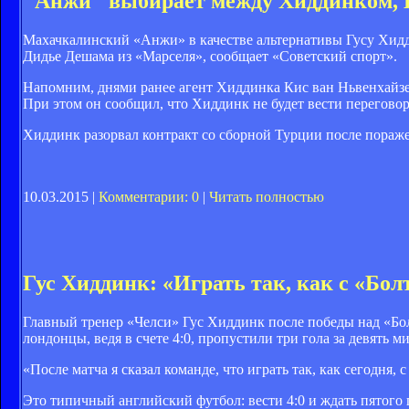
"Анжи" выбирает между Хиддинком, 
Махачкалинский «Анжи» в качестве альтернативы Гусу Хидди
Дидье Дешама из «Марселя», сообщает «Советский спорт».
Напомним, днями ранее агент Хиддинка Кис ван Ньвенхайзен
При этом он сообщил, что Хиддинк не будет вести переговор
Хиддинк разорвал контракт со сборной Турции после пораж
10.03.2015 |
Комментарии: 0
|
Читать полностью
Гус Хиддинк: «Играть так, как с «Бол
Главный тренер «Челси» Гус Хиддинк после победы над «Болто
лондонцы, ведя в счете 4:0, пропустили три гола за девять м
«После матча я сказал команде, что играть так, как сегодня,
Это типичный английский футбол: вести 4:0 и ждать пятого 