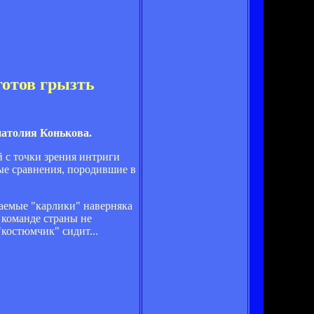
готов грызть
атолия Конькова.
 с точки зрения интриги
ные сравнения, породившие в
ваемые "карлики" наверняка
 команде страны не
"костюмчик" сидит...