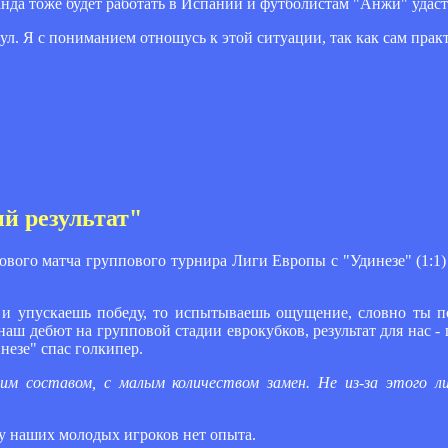
анда тоже будет работать в Испании и футболистам "Анжи" удаст
. Я с пониманием отношусь к этой ситуации, так как сам практ
й результат"
вого матча группового турнира Лиги Европы с "Удинезе" (1:1) 
 и упускаешь победу, то испытываешь ощущение, словно ты по
наш дебют на групповой стадии еврокубков, результат для нас -
незе" спас голкипер.
м составом, с малым количеством замен. Не из-за этого ли
о у наших молодых игроков нет опыта.